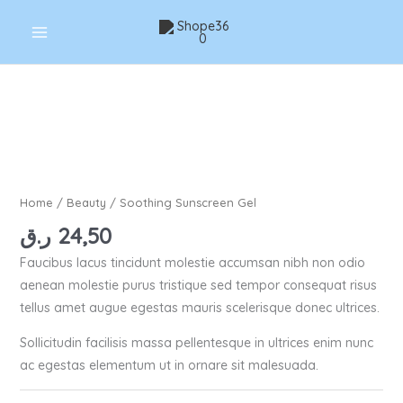
Skip
to
content
Home
/
Beauty
/ Soothing Sunscreen Gel
ر.ق
24,50
Faucibus lacus tincidunt molestie accumsan nibh non odio
aenean molestie purus tristique sed tempor consequat risus
tellus amet augue egestas mauris scelerisque donec ultrices.
Sollicitudin facilisis massa pellentesque in ultrices enim nunc
ac egestas elementum ut in ornare sit malesuada.